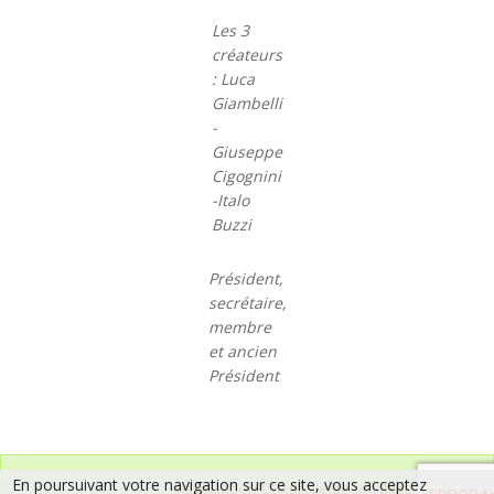
Les 3
créateurs
: Luca
Giambelli
-
Giuseppe
Cigognini
-Italo
Buzzi
Président,
secrétaire,
membre
et ancien
Président
En poursuivant votre navigation sur ce site, vous acceptez
Association Culturelle de la Vallée de l’Hien