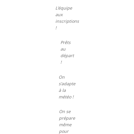
L’équipe
aux
inscriptions
!
Prêts
au
départ
!
On
s’adapte
à la
météo !
On se
prépare
même
pour