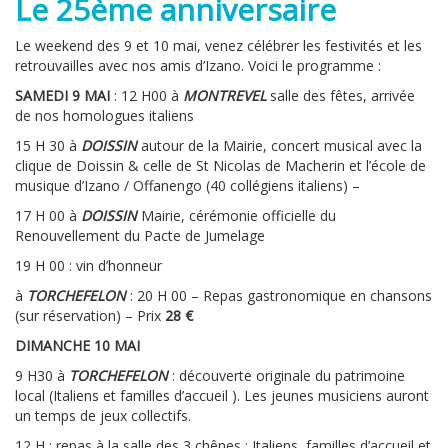
Le 25ème anniversaire
Le weekend des 9 et 10 mai, venez célébrer les festivités et les
retrouvailles avec nos amis d’Izano. Voici le programme :
SAMEDI 9 MAI
: 12 H00 à
MONTREVEL
salle des fêtes, arrivée
de nos homologues italiens
15 H 30 à
DOISSIN
autour de la Mairie, concert musical avec la
clique de Doissin & celle de St Nicolas de Macherin et l’école de
musique d’Izano / Offanengo (40 collégiens italiens) –
17 H 00 à
DOISSIN
Mairie, cérémonie officielle du
Renouvellement du Pacte de Jumelage
19 H 00 : vin d’honneur
à
TORCHEFELON
: 20 H 00 – Repas gastronomique en chansons
(sur réservation) – Prix
28 €
DIMANCHE 10 MAI
9 H30 à
TORCHEFELON
: découverte originale du patrimoine
local (Italiens et familles d’accueil ). Les jeunes musiciens auront
un temps de jeux collectifs.
12 H : repas à la salle des 3 chênes : Italiens, familles d’accueil et