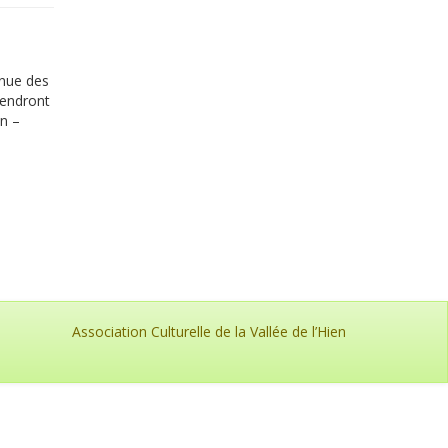
enue des
iendront
an –
Association Culturelle de la Vallée de l’Hien